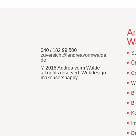
A
W
040 / 182 99 500
St
zuversicht@andreavormwalde.
de
Ü
© 2018 Andrea vorm Walde –
all rights reserved. Webdesign:
Co
makeusershappy
W
Bi
B
Ko
I
Da