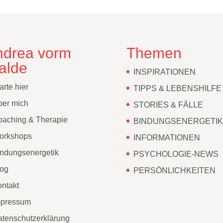
ndrea vorm
Themen
alde
INSPIRATIONEN
arte hier
TIPPS & LEBENSHILFE
ber mich
STORIES & FÄLLE
aching & Therapie
BINDUNGSENERGETIK
orkshops
INFORMATIONEN
ndungsenergetik
PSYCHOLOGIE-NEWS
log
PERSÖNLICHKEITEN
ntakt
mpressum
tenschutzerklärung