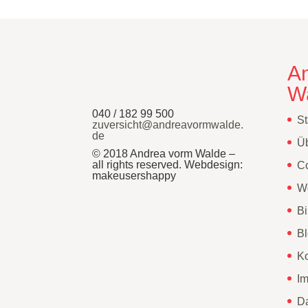
A
W
040 / 182 99 500
St
zuversicht@andreavormwalde.
de
Ü
© 2018 Andrea vorm Walde –
all rights reserved. Webdesign:
Co
makeusershappy
W
Bi
B
Ko
I
Da