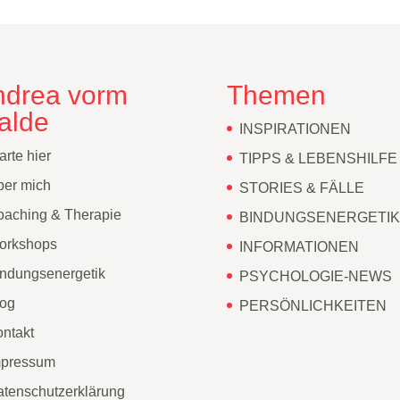
ndrea vorm
Themen
alde
INSPIRATIONEN
arte hier
TIPPS & LEBENSHILFE
ber mich
STORIES & FÄLLE
aching & Therapie
BINDUNGSENERGETIK
orkshops
INFORMATIONEN
ndungsenergetik
PSYCHOLOGIE-NEWS
log
PERSÖNLICHKEITEN
ntakt
mpressum
tenschutzerklärung